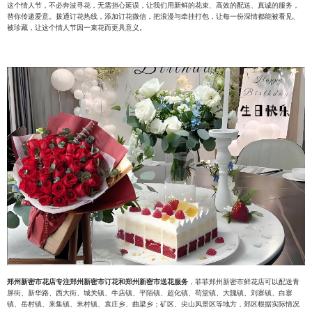
这个情人节，不必奔波寻花，无需担心延误，让我们用新鲜的花束、高效的配送、真诚的服务，
替你传递爱意。拨通订花热线，添加订花微信，把浪漫与牵挂打包，让每一份深情都能被看见、
被珍藏，让这个情人节因一束花而更具意义。
郑州新密市花店专注郑州新密市订花和郑州新密市送花服务
，菲菲郑州新密市鲜花店可以配送青
屏街、新华路、西大街、城关镇、牛店镇、平陌镇、超化镇、苟堂镇、大隗镇、刘寨镇、白寨
镇、岳村镇、来集镇、米村镇、袁庄乡、曲梁乡；矿区、尖山风景区等地方，郊区根据实际情况