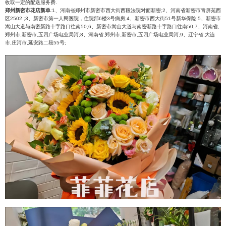
收取一定的配送服务费.
郑州新密市花店新单
:1、河南省郑州市新密市西大街西段法院对面新密;2、河南省新密市青屏苑西
区2502 ;3、新密市第一人民医院，住院部6楼3号病房;4、新密市西大街51号新华保险;5、新密市
嵩山大道与南密新路十字路口往南50;6、新密市嵩山大道与南密新路十字路口往南50;7、河南省,
郑州市,新密市,五四广场电业局河;8、河南省,郑州市,新密市,五四广场电业局河;9、辽宁省,大连
市,庄河市,延安路二段55号;