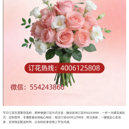
节日订花无需繁琐流程，两种便捷订花方式任选：微信咨询订花554243866，一对一沟通花束款
式、定制需求，专属客服全程贴心响应；电话订花4006125808，简洁高效，一键锁定心意花
束，支持指定配送时间，让你轻松拿捏情人节仪式感。