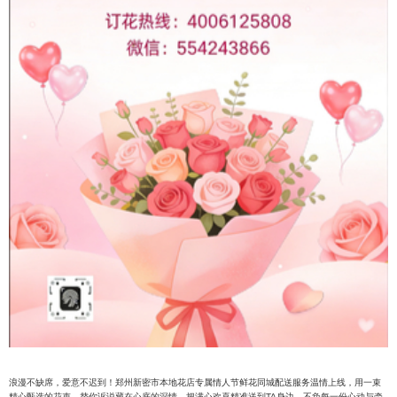
浪漫不缺席，爱意不迟到！郑州新密市本地花店专属情人节鲜花同城配送服务温情上线，用一束
精心甄选的花束，替你诉说藏在心底的深情，把满心欢喜精准送到TA身边，不负每一份心动与牵