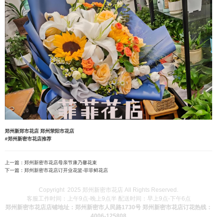
郑州新郑市花店
郑州荥阳市花店
#郑州新密市花店推荐
上一篇：
郑州新密市花店母亲节康乃馨花束
下一篇：
郑州新密市花店订开业花篮-菲菲鲜花店
Copyright 2025 郑州新密市花店 All Rights Reserved.
客服工作时间：上午9点-晚上9点半 配送时间：早上9点-下午6点
郑州新密市花店店铺地址：郑州新密市人民路1730号 郑州新密市花店订花热线：
4006-125808