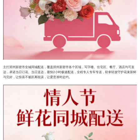
主打郑州新密市全城同城配送，覆盖郑州新密市各个区域，写字楼、住宅区、餐厅、酒店均可直
达，承诺当日订花、当日送达，最快2小时极速配送，全程专人专车专送，轻拿轻放守护花束新鲜
与完好，让惊喜不被距离耽误，让爱意准时赴约。