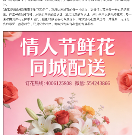
挂。
我们深耕郑州新密市本地花艺多年，熟悉这座城市的每一寸烟火，更懂情人节里每一份心意的重
量。严选A级新鲜花材，从热烈赤诚的红玫瑰、温柔治愈的粉玫瑰，到小众高级的混搭花束，每一
束都由资深花艺师手工包扎，搭配精致包装与专属贺卡，将浪漫与心意藏进每一片花瓣，无论是
告白示爱、热恋相守，还是纪念相伴，都能找到契合心意的专属花礼。