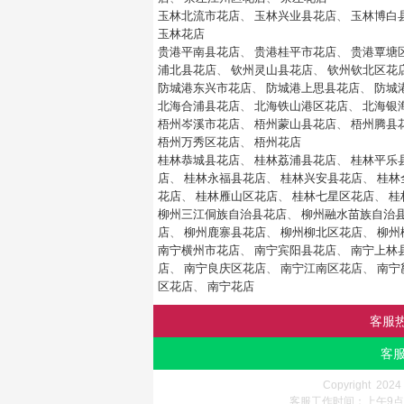
玉林北流市花店
、
玉林兴业县花店
、
玉林博白
玉林花店
贵港平南县花店
、
贵港桂平市花店
、
贵港覃塘
浦北县花店
、
钦州灵山县花店
、
钦州钦北区花
防城港东兴市花店
、
防城港上思县花店
、
防城
北海合浦县花店
、
北海铁山港区花店
、
北海银
梧州岑溪市花店
、
梧州蒙山县花店
、
梧州腾县
梧州万秀区花店
、
梧州花店
桂林恭城县花店
、
桂林荔浦县花店
、
桂林平乐
店
、
桂林永福县花店
、
桂林兴安县花店
、
桂林
花店
、
桂林雁山区花店
、
桂林七星区花店
、
桂
柳州三江侗族自治县花店
、
柳州融水苗族自治
店
、
柳州鹿寨县花店
、
柳州柳北区花店
、
柳州
南宁横州市花店
、
南宁宾阳县花店
、
南宁上林
店
、
南宁良庆区花店
、
南宁江南区花店
、
南宁
区花店
、
南宁花店
客服
客服
Copyright 202
客服工作时间：上午9点-