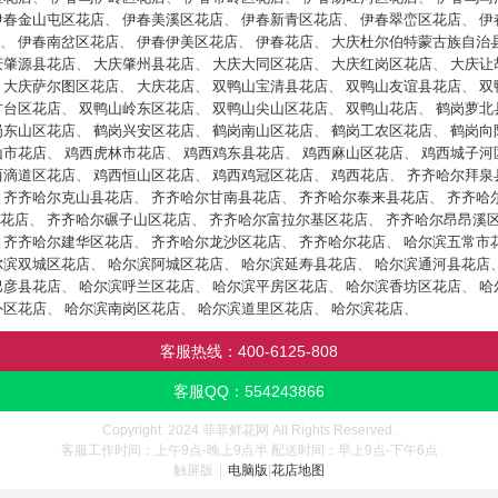
伊春金山屯区花店
、
伊春美溪区花店
、
伊春新青区花店
、
伊春翠峦区花店
、
伊
、
伊春南岔区花店
、
伊春伊美区花店
、
伊春花店
、
大庆杜尔伯特蒙古族自治
庆肇源县花店
、
大庆肇州县花店
、
大庆大同区花店
、
大庆红岗区花店
、
大庆让
、
大庆萨尔图区花店
、
大庆花店
、
双鸭山宝清县花店
、
双鸭山友谊县花店
、
双
方台区花店
、
双鸭山岭东区花店
、
双鸭山尖山区花店
、
双鸭山花店
、
鹤岗萝北
岗东山区花店
、
鹤岗兴安区花店
、
鹤岗南山区花店
、
鹤岗工农区花店
、
鹤岗向
山市花店
、
鸡西虎林市花店
、
鸡西鸡东县花店
、
鸡西麻山区花店
、
鸡西城子河
西滴道区花店
、
鸡西恒山区花店
、
鸡西鸡冠区花店
、
鸡西花店
、
齐齐哈尔拜泉
、
齐齐哈尔克山县花店
、
齐齐哈尔甘南县花店
、
齐齐哈尔泰来县花店
、
齐齐哈
花店
、
齐齐哈尔碾子山区花店
、
齐齐哈尔富拉尔基区花店
、
齐齐哈尔昂昂溪
、
齐齐哈尔建华区花店
、
齐齐哈尔龙沙区花店
、
齐齐哈尔花店
、
哈尔滨五常市
尔滨双城区花店
、
哈尔滨阿城区花店
、
哈尔滨延寿县花店
、
哈尔滨通河县花店
巴彦县花店
、
哈尔滨呼兰区花店
、
哈尔滨平房区花店
、
哈尔滨香坊区花店
、
哈
外区花店
、
哈尔滨南岗区花店
、
哈尔滨道里区花店
、
哈尔滨花店
、
客服热线：
400-6125-808
客服QQ：
554243866
Copyright 2024 菲菲鲜花网 All Rights Reserved.
客服工作时间：上午9点-晚上9点半 配送时间：早上9点-下午6点
触屏版
|
电脑版
|
花店地图