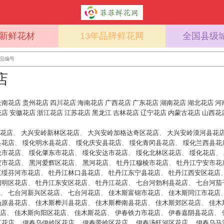
%新鲜花材
13年品牌鲜花网
全国县级
店
云南花店
贵州花店
四川花店
海南花店
广西花店
广东花店
湖南花店
湖北花店
河
花店
安徽花店
浙江花店
江苏花店
黑龙江
吉林花店
辽宁花店
内蒙古花店
山西花
花店
、
大兴安岭新林区花店
、
大兴安岭加格达奇区花店
、
大兴安岭漠河县花
县花店
、
绥化明水县花店
、
绥化庆安县花店
、
绥化青冈县花店
、
绥化兰西县花
伦市花店
、
绥化肇东市花店
、
绥化安达市花店
、
绥化北林区花店
、
绥化花店
、
安市花店
、
黑河爱辉区花店
、
黑河花店
、
牡丹江穆棱市花店
、
牡丹江宁安市花
江绥芬河市花店
、
牡丹江林口县花店
、
牡丹江东宁县花店
、
牡丹江西安区花店
阳明区花店
、
牡丹江东安区花店
、
牡丹江花店
、
七台河勃利县花店
、
七台河茄
、
七台河新兴区花店
、
七台河花店
、
佳木斯富锦市花店
、
佳木斯同江市花店
汤原县花店
、
佳木斯桦川县花店
、
佳木斯桦南县花店
、
佳木斯郊区花店
、
佳木
店
、
佳木斯向阳区花店
、
佳木斯花店
、
伊春铁力市花店
、
伊春嘉阴县花店
、
区花店
、
伊春乌伊岭区花店
、
伊春带岭区花店
、
伊春汤旺河区花店
、
伊春乌马