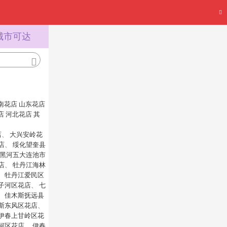
城市可达
南花店
山东花店
店
河北花店
其
店
、
大兴安岭花
店
、
绥化望奎县
黑河五大连池市
店
、
牡丹江海林
、
牡丹江爱民区
子河区花店
、
七
、
佳木斯抚远县
斯东风区花店
、
伊春上甘岭区花
河区花店
、
伊春