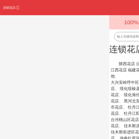
连锁花店-
100
连锁花
陕西花店
江西花店
福建
他
:
大兴安岭呼中区
店
、
绥化绥棱
花店
、
绥化海
花店
、
黑河北
市花店
、
牡丹
花店
、
牡丹江
台河桃山区花店
花店
、
佳木斯
佳木斯前进区花
店
、
伊春红星