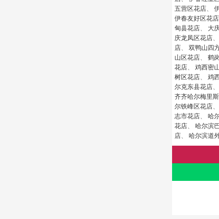
五营区花店
、
伊春友好区花店
甸县花店
、
大
庆龙凤区花店
店
、
双鸭山四
山区花店
、
鹤
花店
、
鸡西密
树区花店
、
鸡
尔克东县花店
齐齐哈尔梅里斯
尔铁峰区花店
志市花店
、
哈
花店
、
哈尔滨
店
、
哈尔滨道