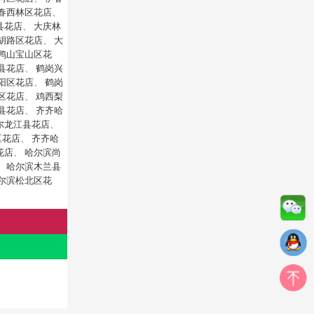
春西林区花店
、
县花店
、
大庆林
胡路区花店
、
大
鸭山宝山区花
县花店
、
鹤岗兴
阳区花店
、
鹤岗
区花店
、
鸡西梨
县花店
、
齐齐哈
尔龙江县花店
、
区花店
、
齐齐哈
花店
、
哈尔滨尚
、
哈尔滨木兰县
尔滨松北区花