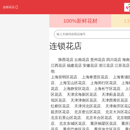
连锁花店-
100%新鲜花材
1
连锁花店
陕西花店
云南花店
贵州花店
四川花店
海南
江西花店
福建花店
安徽花店
浙江花店
江苏花店
他
:
上海崇明区花店
、
上海奉贤区花店
、
上海青浦
店
、
上海宝山区花店
、
上海闵行区花店
、
上海
花店
、
上海静安区花店
、
上海长宁区花店
、
上
区花店
、
天津滨海新区花店
、
天津蓟县花店
、
坻区花店
、
天津津南区花店
、
天津西青区花店
红桥区花店
、
天津河北区花店
、
天津南开区花
延庆区花店
、
北京密云区花店
、
北京大兴区花
北京石景山区花店
、
北京丰台区花店
、
北京朝
店
、
北京东城区花店
、
重庆铜梁区花店
、
重庆
花店
、
重庆巴南区花店
、
重庆渝北区花店
、
重